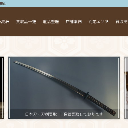
浜田山
の流れ
買取品一覧
遺品整理
店舗案内
対応エリア
買取実
日本刀・刀剣買取 ｜ 高価買取しております