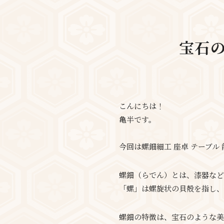
宝石
こんにちは！
亀半です。
今回は螺鈿細工 座卓 テーブ
螺鈿（らでん）とは、漆器など
「螺」は螺旋状の貝殻を指し、
螺鈿の特徴は、宝石のような美