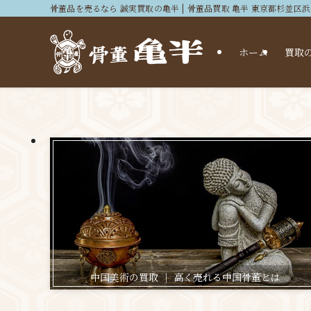
骨董品を売るなら 誠実買取の亀半 | 骨董品買取 亀半 東京都杉並区
ホーム
買取
中国美術の買取 ｜ 高く売れる中国骨董とは