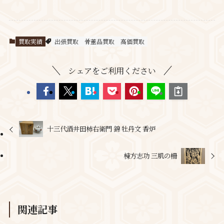
買取実績
出張買取
骨董品買取
高価買取
シェアをご利用ください
十三代酒井田柿右衛門 錦 牡丹文 香炉
棟方志功 三肌の柵
関連記事