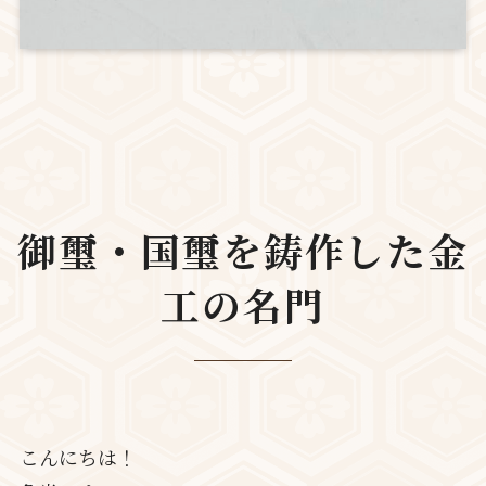
御璽・国璽を鋳作した金
工の名門
こんにちは！