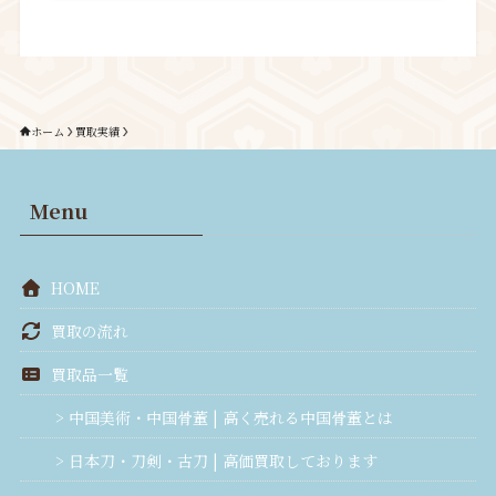
住
所
:
〒168-0065 東京都杉並区浜田山2-19-4
営業時間
:
10：00～19：00（不定休）
電
話
:
03-3304-7201
会社概要
プライバシーポリシー
©
2021 骨董品買取 亀半