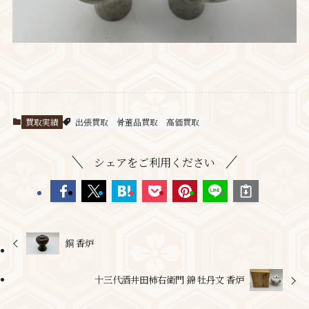
買取実績
出張買取
骨董品買取
高価買取
シェアをご利用ください
銅 香炉
十三代酒井田柿右衛門 錦 牡丹文 香炉